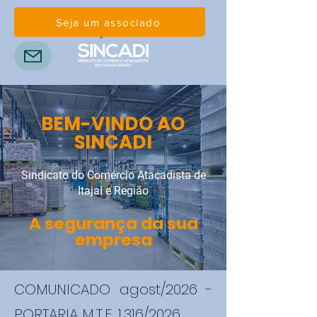
Seja um associado
Guias de contribuição
BEM-VINDO AO
SINCADI
Sindicato do Comércio Atacadista de
Itajaí e Região
A segurança da sua
empresa
COMUNICADO agost/2026 -
PORTARIA M.T.E. 1.316/2026