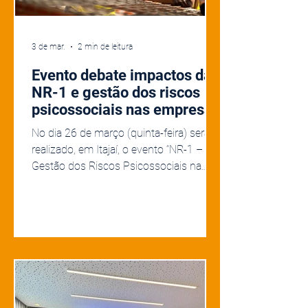
3 de mar.
2 min de leitura
Evento debate impactos da
NR-1 e gestão dos riscos
psicossociais nas empresas
No dia 26 de março (quinta-feira) será
realizado, em Itajaí, o evento “NR-1 –
Gestão dos Riscos Psicossociais na
Prática – Apresentação de ferramenta
aplicada ao comércio atacadista”. O
encontro ocorrerá no auditório do Bloco
F4 da Univali – Campus Itajaí, a partir
das 8h30, com entrada gratuita
mediante inscrição prévia via Sympla (
clique aqui ). A iniciativa reunirá
representantes do comércio atacadista,