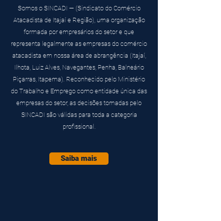
Somos o SINCADI — (Sindicato do Comércio
Atacadista de Itajaí e Região), uma organização
formada por empresários do setor e que
representa legalmente as empresas do comércio
atacadista em nossa área de abrangência (Itajaí,
Ilhota, Luiz Alves, Navegantes, Penha, Balneário
Piçarras, Itapema). Reconhecido pelo Ministério
do Trabalho e Emprego como entidade única das
empresas do setor, as decisões tomadas pelo
SINCADI são válidas para toda a categoria
profissional.
Saiba mais