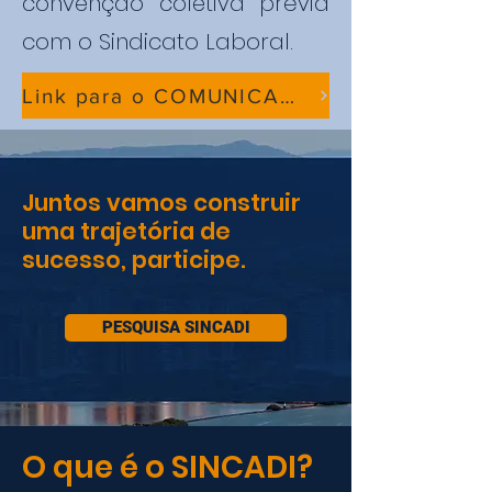
convenção coletiva prévia
com o Sindicato Laboral.
Link para o COMUNICADO agost/2026
Juntos vamos construir
uma trajetória de
sucesso, participe.
PESQUISA SINCADI
O que é o SINCADI?