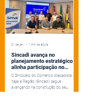
dos trabalhadores do comércio e
transporte, especialistas e liderança
21 de jan.
1 min de leitura
Sincadi avança no
planejamento estratégico e
alinha participação no
Projeto ARCUS
O Sindicato do Comércio Atacadista de
Itajaí e Região (Sincadi) segue
avançando na construção do seu
planejamento estratégico. Na terça-feira
(20), representantes da entidade
patronal reuniram-se com a equipe da